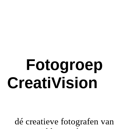
Welkom
Het werk van onze leden
Fotogroep
Eregalerij
CreatiVision
Contact
Exposities
dé creatieve fotografen van