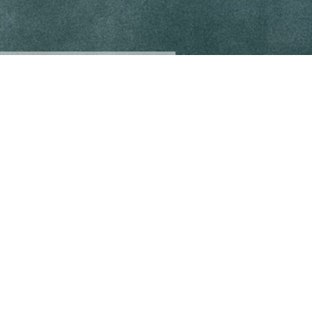
Cookie-instellingen
Deze website maakt gebruik van cookies om bezoekers een optimale
gebruikerservaring te bieden. Bepaalde inhoud van derden wordt
alleen weergegeven als "Inhoud van derden" is ingeschakeld.
Contact
Technisch noodzakelijk
Deze cookies zijn noodzakelijk voor de werking van de website,
bijvoorbeeld om deze te beschermen tegen aanvallen van hackers en
om te zorgen voor een uniforme uitstraling van de site, aangepast op de
vraag van bezoekers.
Analytisch
Deze cookies worden gebruikt om de gebruikerservaring verder te
optimaliseren. Dit omvat statistieken die door derden websitebeheerder
worden verstrekt en de weergave van gepersonaliseerde advertenties
door het volgen van de gebruikersactiviteit op verschillende websites.
Inhoud van derden
Deze website kan inhoud of functies aanbieden die door derden op
eigen verantwoordelijkheid wordt geleverd. Deze derden kunnen hun