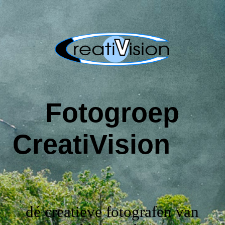
Welkom
Het werk van onze leden
Fotogroep
Eregalerij
CreatiVision
Contact
Exposities
dé creatieve fotografen van