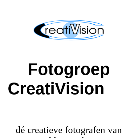
Welkom
Het werk van onze leden
Fotogroep
Eregalerij
CreatiVision
Contact
Exposities
dé creatieve fotografen van